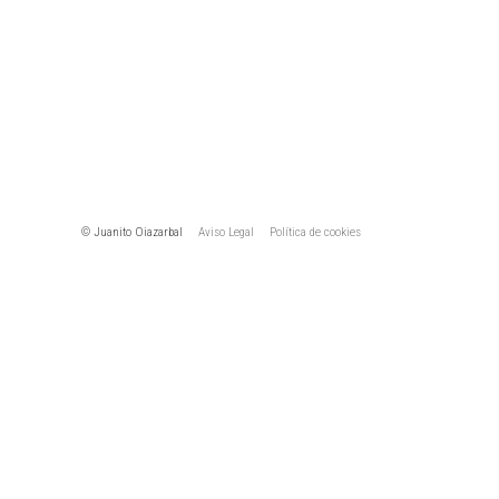
LENIN PEA
CO
© Juanito Oiazarbal
Aviso Legal
Política de cookies